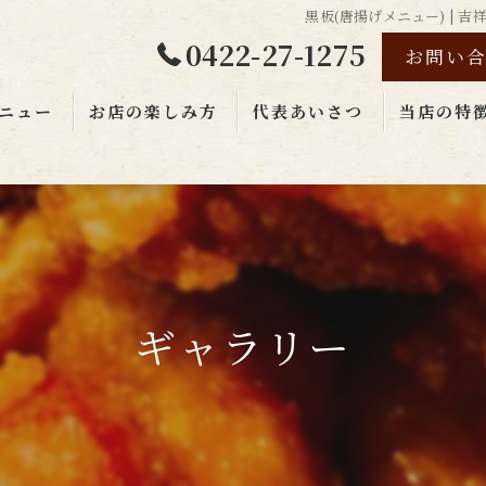
黒板(唐揚げメニュー) |
0422-27-1275
お問い
ニュー
お店の楽しみ方
代表あいさつ
当店の特
ハイボール
唐揚げ
貸し切り
ギャラリー
予約
飲み放題