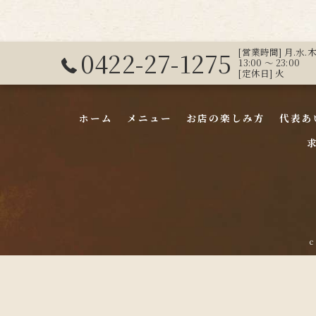
0422-27-1275
[営業時間] 月.水.木 17
13:00 ～ 23:00
[定休日] 火
ホーム
メニュー
お店の楽しみ方
代表あ
c