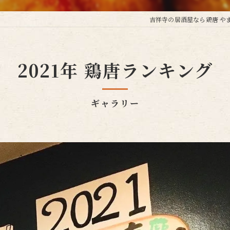
吉祥寺の居酒屋なら鶏唐 や
2021年 鶏唐ランキング
ギャラリー